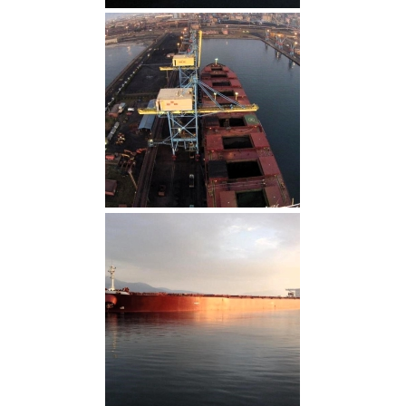
KÖMÜR
KÖMÜR