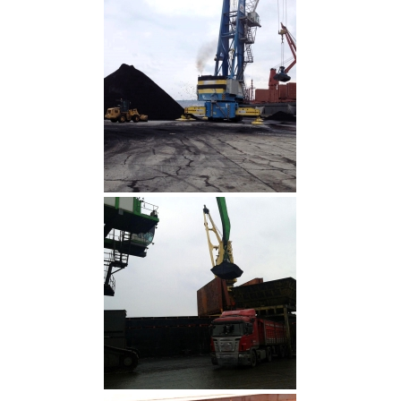
KÖMÜR
KÖMÜR