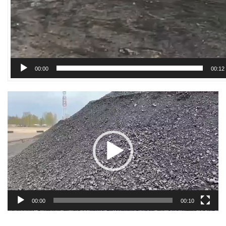
00:00
00:12
Video
oynatıcı
00:00
00:10