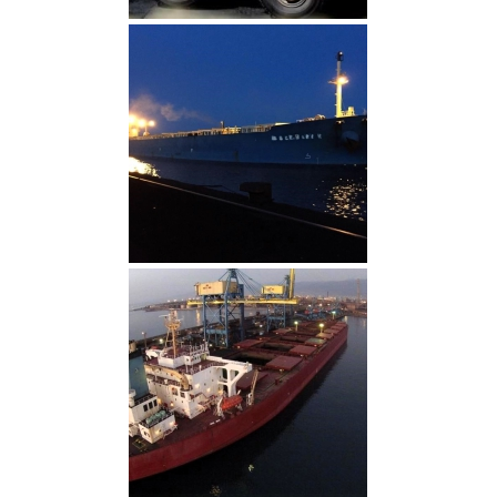
KÖMÜR
KÖMÜR